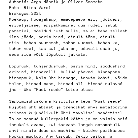
Autorid: Argo Männik ja Oliver Soomets
Foto: Riina Varol
Erakogus.2024
Moekaup, hooajakaup, emadepäeva eri, jõulueri,
eriväljalase, eripakkumine, uus mudel, istub
paremini, mõeldud just sulle, sa ei taha sellest
ilma jääda, parim hind, ainult täna, ainult
siin, tahan suuremat, tahan uuemat, tahan ka,
tahan veel, kas sul juba on, odavalt saab ju,
seda rida võib lõputult jätkata.
Lõpumüük, tühjendusmüük, parim hind, soodushind,
erihind, hinnaralli, hullud päevad, hinnapomm,
hinnapauk, kolm ühe hinnaga, tasuta kohvi, võida
teler, hinnad maas, hinnad all, hinnad sulavad
jne – üks “Must reede” teise otsas.
Tarbimisühiskonna kriitiline teos “Must reede”
kujutab üht ablast ja trendikat ahvi metafoorina
seismas kujundlikult ühel tavalisel saadetisel.
Ta on saanud kullerpakid kätte ja on valmis neid
innukalt avama, kui taevast langeb ootamatult
ahvi ninale deus ex machina – kuldne porikärbes.
Fookus muutub. Ahv tardub. Tekib vaikus ja