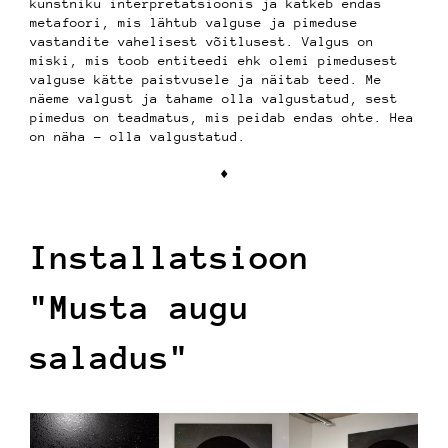
kunstniku interpretatsioonis ja kätkeb endas
metafoori, mis lähtub valguse ja pimeduse
vastandite vahelisest võitlusest. Valgus on
miski, mis toob entiteedi ehk olemi pimedusest
valguse kätte paistvusele ja näitab teed. Me
näeme valgust ja tahame olla valgustatud, sest
pimedus on teadmatus, mis peidab endas ohte. Hea
on näha – olla valgustatud.
♦︎
Installatsioon
"Musta augu
saladus"