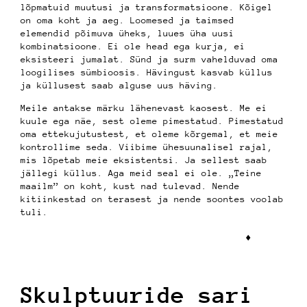
lõpmatuid muutusi ja transformatsioone. Kõigel
on oma koht ja aeg. Loomesed ja taimsed
elemendid põimuva üheks, luues üha uusi
kombinatsioone. Ei ole head ega kurja, ei
eksisteeri jumalat. Sünd ja surm vahelduvad oma
loogilises sümbioosis. Hävingust kasvab küllus
ja küllusest saab alguse uus häving.
Meile antakse märku lähenevast kaosest. Me ei
kuule ega näe, sest oleme pimestatud. Pimestatud
oma ettekujutustest, et oleme kõrgemal, et meie
kontrollime seda. Viibime ühesuunalisel rajal,
mis lõpetab meie eksistentsi. Ja sellest saab
jällegi küllus. Aga meid seal ei ole. „Teine
maailm” on koht, kust nad tulevad. Nende
kitiinkestad on terasest ja nende soontes voolab
tuli.
♦︎
Skulptuuride sari