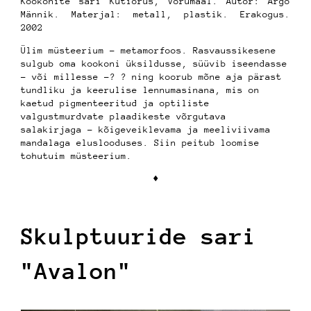
Kookonite sari Kütiorus, Võrumaal. Autor: Argo
Männik. Materjal: metall, plastik. Erakogus.
2002
Ülim müsteerium - metamorfoos. Rasvaussikesene
sulgub oma kookoni üksildusse, süüvib iseendasse
- või millesse -? ? ning koorub mõne aja pärast
tundliku ja keerulise lennumasinana, mis on
kaetud pigmenteeritud ja optiliste
valgustmurdvate plaadikeste võrgutava
salakirjaga - kõigeveiklevama ja meeliviivama
mandalaga eluslooduses. Siin peitub loomise
tohutuim müsteerium.
♦︎
Skulptuuride sari
"Avalon"