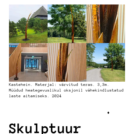
Kastehein. Materjal: värvitud teras. 3,3m.
Müüdud heategevuslikul oksjonil vähekindlustatud
laste aitamiseks. 2024
♦︎
Skulptuur