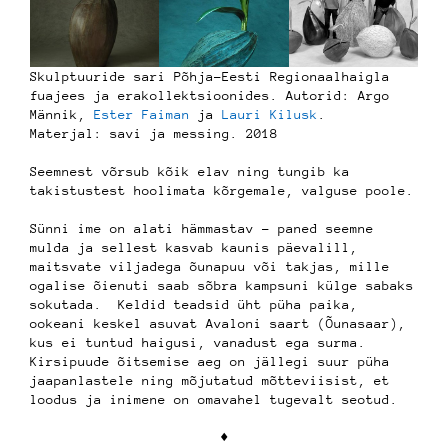
Skulptuuride sari Põhja-Eesti Regionaalhaigla
fuajees ja erakollektsioonides. Autorid: Argo
Männik,
Ester Faiman
ja
Lauri Kilusk
.
Materjal: savi ja messing. 2018
Seemnest võrsub kõik elav ning tungib ka
takistustest hoolimata kõrgemale, valguse poole.
Sünni ime on alati hämmastav – paned seemne
mulda ja sellest kasvab kaunis päevalill,
maitsvate viljadega õunapuu või takjas, mille
ogalise õienuti saab sõbra kampsuni külge sabaks
sokutada. Keldid teadsid üht püha paika,
ookeani keskel asuvat Avaloni saart (Õunasaar),
kus ei tuntud haigusi, vanadust ega surma.
Kirsipuude õitsemise aeg on jällegi suur püha
jaapanlastele ning mõjutatud mõtteviisist, et
loodus ja inimene on omavahel tugevalt seotud.
♦︎