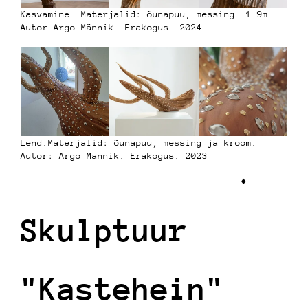
Kasvamine. Materjalid: õunapuu, messing. 1.9m.
Autor Argo Männik. Erakogus. 2024
Lend.Materjalid: õunapuu, messing ja kroom.
Autor: Argo Männik. Erakogus. 2023
♦︎
Skulptuur
"Kastehein"