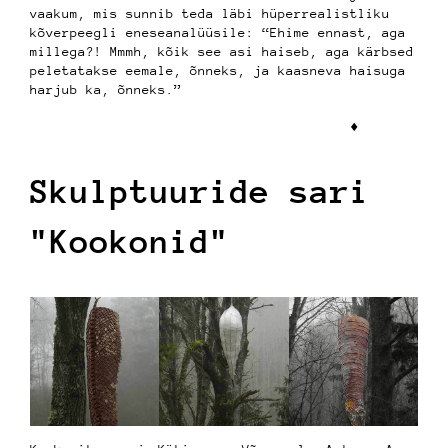
vaakum, mis sunnib teda läbi hüperrealistliku
kõverpeegli eneseanalüüsile: “Ehime ennast, aga
millega?! Mmmh, kõik see asi haiseb, aga kärbsed
peletatakse eemale, õnneks, ja kaasneva haisuga
harjub ka, õnneks.”
♦︎
Skulptuuride sari
"Kookonid"