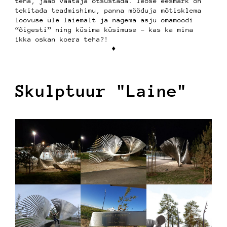
teha, jääb vaataja otsustada. Teose eesmärk on
tekitada teadmishimu, panna mööduja mõtisklema
loovuse üle laiemalt ja nägema asju omamoodi
“õigesti” ning küsima küsimuse – kas ka mina
ikka oskan koera teha?!
♦︎
Skulptuur "Laine"