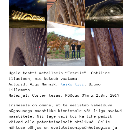
Ugala teatri metallsein “Eesriie”. Optiline
illusioon, mis kutsub vaatama.
Autorid: Argo Männik,
Kaiko Kivi
, Bruno
Lillemets.
Materjal: Corten teras. Mõõdud 37m x 2,8m. 2017
Inimesele on omane, et ta eelistab vahelduva
sügavusega maastikke kinnistele või liiga avatud
maastikele. Nii lage väli kui ka tihe padrik
võivad olla potentsiaalselt ohtlikud. Selle
nähtuse põhjus on evolutsioonipsühholoogias ja