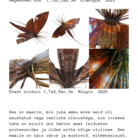
Nägemused öös. 1,7x2,5x0,3m. Erakogus. 2023
Ehast koiduni.1,7x2,5xo,3m. Müügis. 2025
See on maailm, mis juba ammu enne meid oli
asustatud väga imeliste olevustega, kus inimese
tahe on ainult üks faktor aset leidvates
protsessides ja üldse mitte kõige olulisem. See
maailm on täis värve ja mustreid, mitmekesisust,