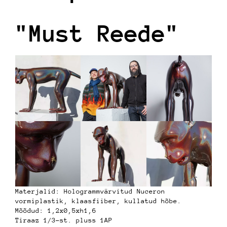
"Must Reede"
Materjalid: Hologrammvärvitud Nuceron
vormiplastik, klaasfiiber, kullatud hõbe.
Mõõdud: 1,2x0,5xh1,6
Tiraaz 1/3-st. pluss 1AP