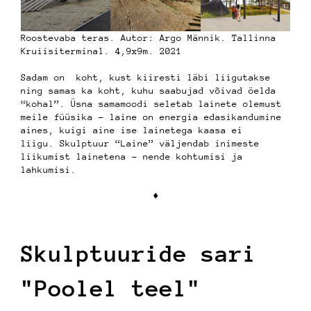
Roostevaba teras. Autor: Argo Männik. Tallinna
Kruiisiterminal. 4,9x9m. 2021
Sadam on koht, kust kiiresti läbi liigutakse
ning samas ka koht, kuhu saabujad võivad öelda
“kohal”. Üsna samamoodi seletab lainete olemust
meile füüsika – laine on energia edasikandumine
aines, kuigi aine ise lainetega kaasa ei
liigu. Skulptuur “Laine” väljendab inimeste
liikumist lainetena – nende kohtumisi ja
lahkumisi.
♦︎
Skulptuuride sari
"Poolel teel"