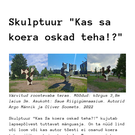
Skulptuur "Kas sa
koera oskad teha!?"
Värvitud roostevaba teras. M
õõdud: kõrgus 3,8m
laius 3m. Asukoht: Saue Riigigümnaasium. Autorid
Argo Männik ja Oliver Soomets. 2022
Skulptuur “Kas Sa koera oskad teha?!” kujutab
lapsepõlvest tuttavat mänguasja. On ta nüüd lind
või loom või kas autor tõesti ei osanud koera